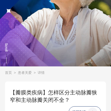
首页
>
患者关爱
>
详情
【瓣膜类疾病】怎样区分主动脉瓣狭
窄和主动脉瓣关闭不全？