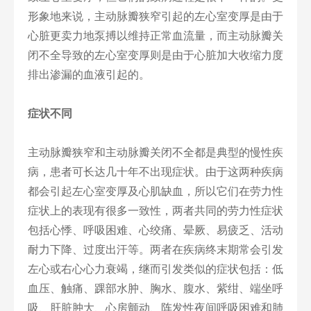
形象地来说，主动脉瓣狭窄引起的左心室变厚是由于
心脏更卖力地泵搏以维持正常血流量，而主动脉瓣关
闭不全导致的左心室变厚则是由于心脏加大收缩力度
排出渗漏的血液引起的。
症状不同
主动脉瓣狭窄和主动脉瓣关闭不全都是典型的慢性疾
病，患者可长达几十年不出现症状。由于这两种疾病
都会引起左心室变厚及心肌缺血，所以它们在劳力性
症状上的表现有很多一致性，两者共同的劳力性症状
包括心悸、呼吸困难、心绞痛、晕厥、易疲乏、活动
耐力下降、过度出汗等。两者在疾病终末期常会引发
左心或右心心力衰竭，继而引发类似的症状包括：低
血压、触痛、踝部水肿、胸水、腹水、紫绀、端坐呼
吸、肝脏肿大、心房颤动、阵发性夜间呼吸困难和肺