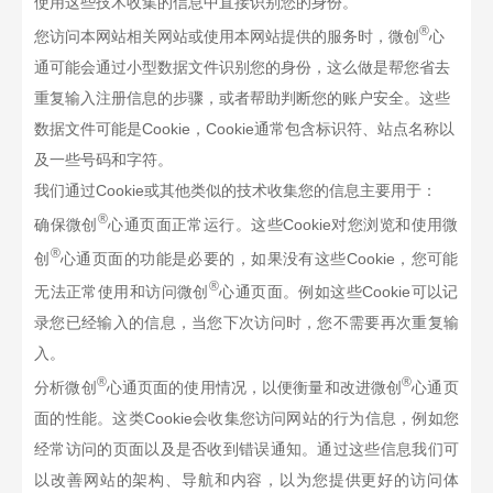
使用这些技术收集的信息中直接识别您的身份。
®
您访问本网站相关网站或使用本网站提供的服务时，微创
心
通
可能会通过小型数据文件识别您的身份，这么做是帮您省去
重复输入注册信息的步骤，或者帮助判断您的账户安全。这些
数据文件可能是
Cookie
，
Cookie
通常包含标识符、站点名称以
及一些号码和字符。
我们通过
Cookie
或其他类似的技术收集您的信息主要用于：
®
确保微创
心通
页面正常运行。这些
Cookie
对您浏览和使用微
®
创
心通
页面的功能是必要的，如果没有这些
Cookie
，您可能
®
无法正常使用和访问微创
心通
页面。例如这些
Cookie
可以记
录您已经输入的信息，当您下次访问时，您不需要再次重复输
入。
®
®
分析微创
心通
页面的使用情况，以便衡量和改进微创
心通
页
面的性能。这类
Cookie
会收集您访问网站的行为信息，例如您
经常访问的页面以及是否收到错误通知。通过这些信息我们可
以改善网站的架构、导航和内容，以为您提供更好的访问体