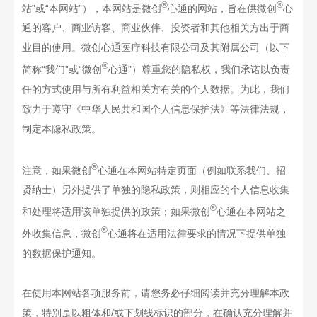
®
®
站
”
或
“
本网站
”
），本网站是微创
心通
的网站，旨在供微创
心
通
的客户、商业访客、商业伙伴、投资者和其他相关方出于商
业目的使用。微创心通医疗科技有限公司及其附属公司（以下
®
简称
“
我们
”
或
“
微创
心通
”
）尊重您的隐私权，我们承诺以负责
任的方式使用与所有利益相关方有关的个人数据。为此，我们
致力于遵守《中华人民共和国个人信息保护法》等法律法规，
制定本隐私政策。
®
注意，如果微创
心通
在本网站特定页面（例如联系我们、招
贤纳士）另外提供了单独的隐私政策，则相应的个人信息收集
®
和处理将适用该单独提供的政策；如果微创
心通
在本网站之
®
外收集信息，微创
心通
将在适用法律要求的情况下提供单独
的数据保护通知。
在使用本网站各项服务前，请您务必仔细阅读并充分理解本政
策，特别是以粗体和
/
或下划线标识的部分，在确认充分理解并