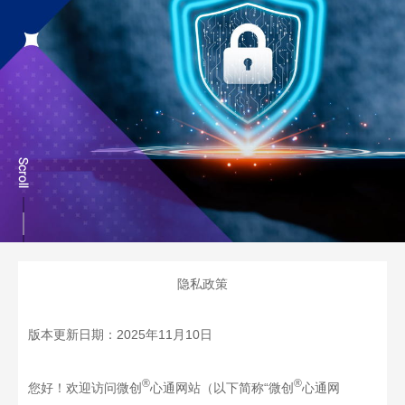
隐私政策
版本更新日期：
2025
年
11
月
10
日
®
®
您好！欢迎访问微创
心通
网站（以下简称
“
微创
心通
网