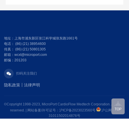
地址：上海市浦东新区张江科学城张东路1661号
电话： (86) (21) 38954600
传真： (86) (21) 50801305
邮箱：wcxt@microport.com
邮编：201203
扫码关注我们
隐私政策
法律声明
©Copyright 1998-2023, MicroPort CardioFlow Medtech Corporation. All rights
TOP
reserved. |
网站备案/许可证号：沪ICP备2023023560号
沪公网安备
31011502014876号
互联网药品信息服务资格证书编号：（沪）-非经营性 - 2024 - 0135
“MicroPort CardioFlow”及“
”为我司注册商标，未经许可不得擅自使用。