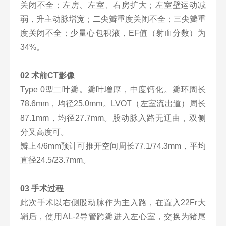
关闭不全；左房、左室、右房扩大；左室壁运动减
弱，升主动脉增宽；二尖瓣重度关闭不全；三尖瓣重
度关闭不全；少量心包积液，EF值（射血分数）为
34%。
02 术前CT影像
Type 0型二叶瓣。瓣叶增厚，中度钙化。瓣环周长
78.6mm，均径25.0mm。LVOT（左室流出道）周长
87.1mm，均径27.7mm。股动脉入路无迂曲，双侧
分叉高度可。
瓣上4/6mm预计可推开空间周长77.1/74.3mm，平均
直径24.5/23.7mm。
03 手术过程
此次手术以右侧股动脉作为主入路，在置入22Fr大
鞘后，使用AL-2导管跨瓣进入左心室，交换为猪尾