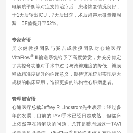
电解质平衡等对症支持治疗后，患者恢复情况良好，
于1天后转出ICU，7天后出院，术后超声示微量瓣周
漏，EF值提升至52%。
专家寄语
吴永健教授团队与奚吉成教授团队对心通医疗
®
VitaFlow
III输送系统给予了高度赞赏，并充分肯定
了其控弯功能对手术中过弓与跨瓣难度的降低、瓣膜
释放精准度提升的临床意义，期待该系统能实现更大
规模的临床应用，造福更多的结构性心脏病患者。
管理层寄语
心通医疗总裁Jeffrey R Lindstrom先生表示：经过多
年的发展，目前的TAVI手术已经日趋成熟，但临床
上依然存在待解决的问题，尤其是瓣周漏这一TAVI
®