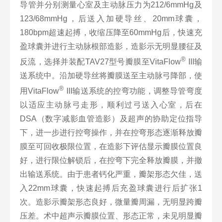
导管并分别测量心室及主动脉压力为212/6mmHg及
123/68mmHg，后送入加硬导丝、20mm球囊，
180bpm超速起搏，收缩压降至60mmHg后，快速充
盈球囊并进行主动脉根部造影，造影示无明显腰征及
®
反流，选择并装配TAV27型号瓣膜至VitaFlow
III输
送系统中。沿加硬导丝将瓣膜送至主动脉弓降部，使
®
用VitaFlow
III输送系统的控弯功能，调整导管弯度
以适应主动脉弓走形，顺利过弓送入心室，后在
DSA（数字减影血管造影）及超声的协助定位指导
下，进一步进行控弯操作，并在控弯形态逐渐释放瓣
膜至可回收极限位置，在造影下评估显示瓣膜位置良
好，进行限位解锁后，在控弯下完全释放瓣膜，并撤
出输送系统。由于患者钙化严重，瓣架形态欠佳，送
入22mm球囊，快速起搏后充盈球囊进行后扩张1
次。造影示瓣架形态良好，微量瓣周漏，无明显跨瓣
压差。术中超声示瓣膜位置、形态正常，未见明显瓣