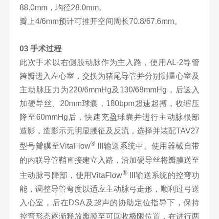
88.0mm，均径28.0mm。
瓣上4/6mm预计可推开空间周长70.8/67.6mm。
03 手术过程
此次手术以右侧股动脉作为主入路，使用AL-2导管
跨瓣进入左心室，交换为猪尾导管并分别测量心室及
主动脉压力为220/6mmHg及130/68mmHg，后送入
加硬导丝、20mm球囊，180bpm超速起搏，收缩压
降至60mmHg后，快速充盈球囊并进行主动脉根部
造影，造影示无明显腰征及反流，选择并装配TAV27
®
型号瓣膜至VitaFlow
III输送系统中。使用器械自带
的内联导管鞘直接建立入路，沿加硬导丝将瓣膜送至
®
主动脉弓降部，使用VitaFlow
III输送系统的控弯功
能，调整导管弯度以适应主动脉弓走形，顺利过弓送
入心室，后在DSA及超声的协助定位指导下，保持
控弯形态逐渐释放瓣膜至可回收极限位置，在进行两