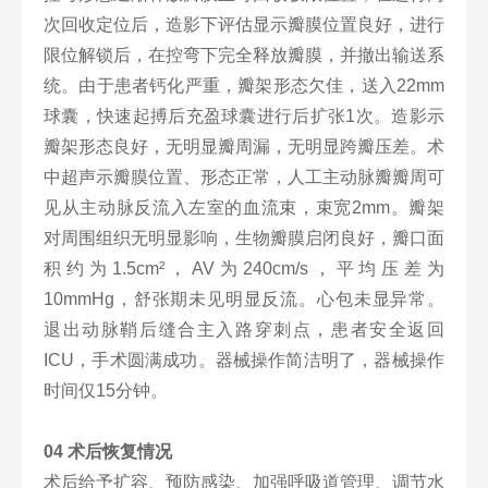
次回收定位后，造影下评估显示瓣膜位置良好，进行
限位解锁后，在控弯下完全释放瓣膜，并撤出输送系
统。由于患者钙化严重，瓣架形态欠佳，送入22mm
球囊，快速起搏后充盈球囊进行后扩张1次。造影示
瓣架形态良好，无明显瓣周漏，无明显跨瓣压差。术
中超声示瓣膜位置、形态正常，人工主动脉瓣瓣周可
见从主动脉反流入左室的血流束，束宽2mm。瓣架
对周围组织无明显影响，生物瓣膜启闭良好，瓣口面
积约为1.5cm²，AV为240cm/s，平均压差为
10mmHg，舒张期未见明显反流。心包未显异常。
退出动脉鞘后缝合主入路穿刺点，患者安全返回
ICU，手术圆满成功。器械操作简洁明了，器械操作
时间仅15分钟。
04 术后恢复情况
术后给予扩容、预防感染、加强呼吸道管理、调节水