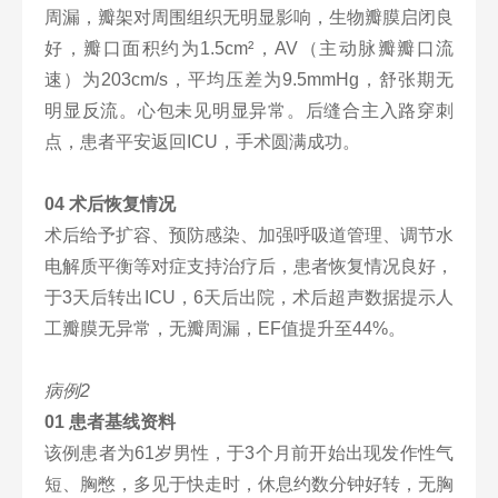
周漏，瓣架对周围组织无明显影响，生物瓣膜启闭良
好，瓣口面积约为1.5cm²，AV（主动脉瓣瓣口流
速）为203cm/s，平均压差为9.5mmHg，舒张期无
明显反流。心包未见明显异常。后缝合主入路穿刺
点，患者平安返回ICU，手术圆满成功。
04 术后恢复情况
术后给予扩容、预防感染、加强呼吸道管理、调节水
电解质平衡等对症支持治疗后，患者恢复情况良好，
于3天后转出ICU，6天后出院，术后超声数据提示人
工瓣膜无异常，无瓣周漏，EF值提升至44%。
病例2
01 患者基线资料
该例患者为61岁男性，于3个月前开始出现发作性气
短、胸憋，多见于快走时，休息约数分钟好转，无胸