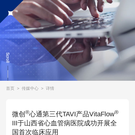
首页
>
传媒中心
>
详情
®
®
微创
心通第三代TAVI产品VitaFlow
III于山西省心血管病医院成功开展全
国首次临床应用