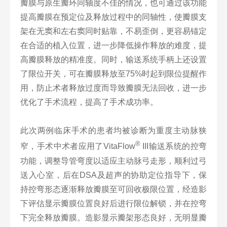
瓣膜与原生瓣环同轴度不佳的情况，也可通过该功能
提高瓣膜在预定位及释放过程中的同轴性，使瓣膜支
架在无窦和左右窦同时贴靠，不易歪倒，更容易锚定
在合适的植入位置，进一步降低操作释放的难度，提
高瓣膜释放的精准度。同时，输送系统手柄上还设置
了限位开关，可在瓣膜释放至75%时起到限位提醒作
用，防止术者释放过度而导致瓣膜无法回收，进一步
优化了手术流程，提高了手术成功率。
此次两例临床手术的患者均被诊断为重度主动脉狭
®
窄，手术中术者应用了VitaFlow
III输送系统的控弯
功能，调整导管弯度以适应主动脉弓走形，顺利过弓
送入心室，后在DSA及超声的协助定位指导下，保
持控弯形态逐渐释放瓣膜至可回收极限位置，经造影
下评估显示瓣膜位置良好后进行限位解锁，并在控弯
下完全释放瓣膜。造影显示瓣架形态良好，无明显瓣