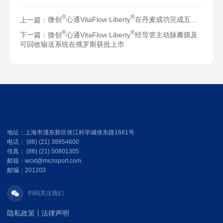
®
®
上一篇：
微创
心通VitaFlow Liberty
在丹麦成功完成五例上市前植入
®
®
下一篇：
微创
心通VitaFlow Liberty
经导管主动脉瓣膜及
可回收输送系统在俄罗斯获批上市
地址：上海市浦东新区张江科学城张东路1661号
电话： (86) (21) 38954600
传真： (86) (21) 50801305
邮箱：wcxt@microport.com
邮编：201203
扫码关注我们
隐私政策
法律声明