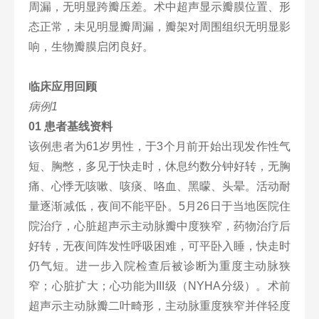
周漏，无明显跨瓣压差。术中超声显示瓣膜位置、形
态正常，未见明显瓣周漏，瓣架对周围组织无明显影
响，生物瓣膜启闭良好。
临床应用回顾
病例1
01 患者基线资料
该例患者为61岁男性，于3个月前开始出现发作性气
短、胸憋，多见于快走时，休息约数分钟好转，无胸
痛、心悸无咳嗽、咳痰、咯血、黑曚、头晕。活动耐
量逐渐减低，夜间不能平卧。5月26日于当地医院住
院治疗，心脏超声示主动脉瓣中度狭窄，药物治疗后
好转，无夜间阵发性呼吸困难，可平卧入睡，快走时
仍气短。进一步入院检查后被诊断为重度主动脉狭
窄；心脏扩大；心功能为III级（NYHA分级）。术前
超声示主动脉瓣二叶畸形，主动脉重度狭窄并伴轻度