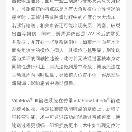
器械输送通路，面对一些主动脉弓部形态具有夹角锐
利、弓距偏短的特点或是具有大角度横位心等情况的
患者时，器械过弓或跨瓣过程中的难度会大大增加，
若强行输送，相关血管还可能出现夹层、闭塞、破裂
出血等损伤。同时，瓣周漏依然是TAVI术后的常见
并发症，尤其在一些复杂病例中，如瓣环平面与水平
面夹角较大的横位心病人，其横位心越明显，则输送
器与瓣环的同轴性越差，此时若无法通过器械本身对
同轴性进行纠正，则无法做到居中释放，瓣膜无法在
主动脉周向同时贴靠，导致植入位置不佳，容易发生
瓣周漏，影响患者中远期预后。
®
®
VitaFlow
III输送系统在传承VitaFlow Liberty
输送
系统可回收、再定位瓣膜功能特点的基础上，新增了
可控弯功能。术中可通过该功能辅助过弓或跨瓣，使
输送过程更顺畅，组织损伤更小，术中如出现定位时