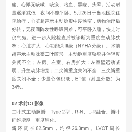
痛、心悸无咳嗽、咳痰、咯血、黑曚、头晕。活动耐
量逐渐减低，夜间不能平卧。5月26日于当地医院住
院治疗，心脏超声示主动脉瓣中度狭窄，药物治疗后
好转，无夜间阵发性呼吸困难，可平卧入睡，快走时
仍气短。进一步入院检查后被诊断为重度主动脉狭
窄；心脏扩大；心功能为III级（NYHA分级）。术前
超声示主动脉瓣二叶畸形，主动脉重度狭窄并伴轻度
关闭不全；左房、左室、右房扩大；左室壁运动减
弱，升主动脉增宽；二尖瓣重度关闭不全；三尖瓣重
度关闭不全；少量心包积液，EF值（射血分数）为
34%。
02 术前CT影像
二叶式主动脉瓣，Type 2型，R-N、L-R融合。瓣叶
纤维增厚，重度钙化。
瓣环周长82.5mm，均径26.3mm。LVOT周长