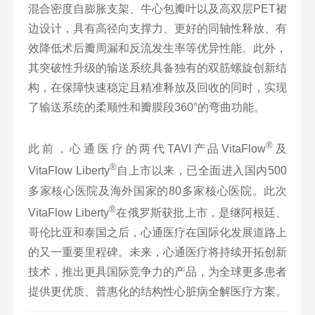
混合密度自膨胀支架、牛心包瓣叶以及高双层PET裙
边设计，具有高径向支撑力、更好的同轴性释放、有
效降低术后瓣周漏和反流发生率等优异性能。此外，
其突破性升级的输送系统具备独有的双筋螺旋创新结
构，在保障快速稳定且精准释放及回收的同时，实现
了输送系统的柔顺性和瓣膜段360°的弯曲功能。
®
此前，心通医疗的两代TAVI产品VitaFlow
及
®
VitaFlow Liberty
自上市以来，已全面进入国内500
多家核心医院及海外国家的80多家核心医院。此次
®
VitaFlow Liberty
在俄罗斯获批上市，是继阿根廷、
哥伦比亚和泰国之后，心通医疗在国际化发展道路上
的又一重要里程碑。未来，心通医疗将持续开拓创新
技术，推出更具国际竞争力的产品，为全球更多患者
提供更优质、普惠化的结构性心脏病全解医疗方案。