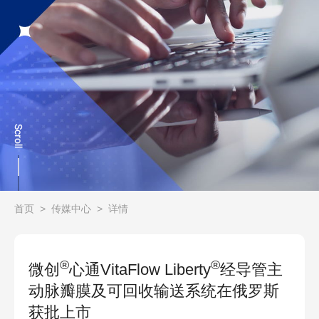
首页
>
传媒中心
>
详情
®
®
微创
心通VitaFlow Liberty
经导管主
动脉瓣膜及可回收输送系统在俄罗斯
获批上市