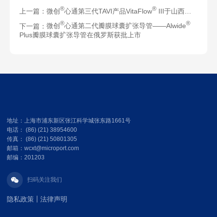
®
®
上一篇：
微创
心通第三代TAVI产品VitaFlow
III于山西省心血管病医院成功开展全国首次临床应用
®
®
下一篇：
微创
心通第二代瓣膜球囊扩张导管——Alwide
Plus瓣膜球囊扩张导管在俄罗斯获批上市
地址：上海市浦东新区张江科学城张东路1661号
电话： (86) (21) 38954600
传真： (86) (21) 50801305
邮箱：wcxt@microport.com
邮编：201203
扫码关注我们
隐私政策
法律声明