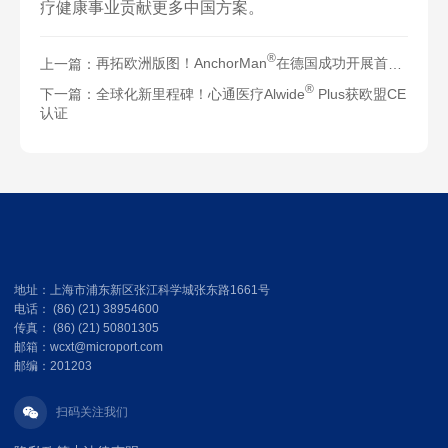
疗健康事业贡献更多中国方案。
®
上一篇：
再拓欧洲版图！AnchorMan
在德国成功开展首批临床应用
®
下一篇：
全球化新里程碑！心通医疗Alwide
Plus获欧盟CE
认证
地址：上海市浦东新区张江科学城张东路1661号
电话： (86) (21) 38954600
传真： (86) (21) 50801305
邮箱：wcxt@microport.com
邮编：201203
扫码关注我们