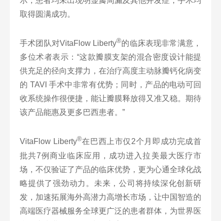
示，患者均未出现明显瓣周漏及其他并发症，手术均
取得圆满成功。
®
手术团队对VitaFlow Liberty
的临床表现非常满意，
多位术者表示：“这款瓣膜支架的混合密度设计能提
供充足的径向支撑力，在治疗高度主动脉瓣钙化病变
的 TAVI 手术中非常有优势；同时，产品的电动可回
收系统操作很便捷，能让瓣膜释放得又准又稳。期待
该产品能惠及更多巴西患者。”
®
VitaFlow Liberty
在巴西上市仅2个月即成功完成首
批共7例商业临床应用，成功进入拉美最大医疗市
场，不仅验证了产品的临床优势，更为心通全球化战
略提供了强劲动力。未来，公司将持续深化创新研
发，加速拓展海外高潜力高增长市场，让中国智造的
高端医疗器械服务全球更广泛的患者群体，为世界医