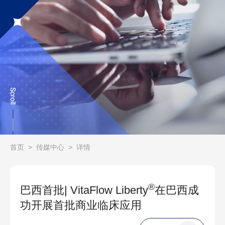
首页
>
传媒中心
>
详情
®
巴西首批| VitaFlow Liberty
在巴西成
功开展首批商业临床应用