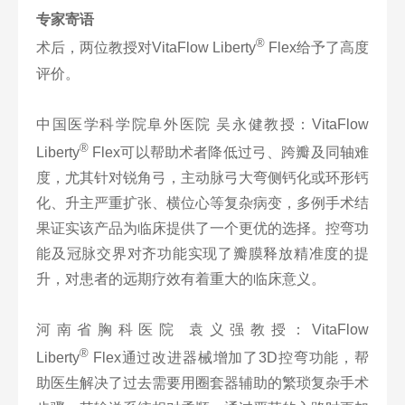
专家寄语
®
术后，两位教授对VitaFlow Liberty
Flex给予了高度
评价。
中国医学科学院阜外医院 吴永健教授：VitaFlow
®
Liberty
Flex可以帮助术者降低过弓、跨瓣及同轴难
度，尤其针对锐角弓，主动脉弓大弯侧钙化或环形钙
化、升主严重扩张、横位心等复杂病变，多例手术结
果证实该产品为临床提供了一个更优的选择。控弯功
能及冠脉交界对齐功能实现了瓣膜释放精准度的提
升，对患者的远期疗效有着重大的临床意义。
河南省胸科医院 袁义强教授：VitaFlow
®
Liberty
Flex通过改进器械增加了3D控弯功能，帮
助医生解决了过去需要用圈套器辅助的繁琐复杂手术