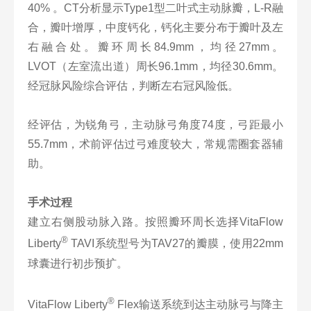
40% 。CT分析显示Type1型二叶式主动脉瓣，L-R融
合，瓣叶增厚，中度钙化，钙化主要分布于瓣叶及左
右融合处。瓣环周长84.9mm，均径27mm。
LVOT（左室流出道）周长96.1mm，均径30.6mm。
经冠脉风险综合评估，判断左右冠风险低。
经评估，为锐角弓，主动脉弓角度74度，弓距最小
55.7mm，术前评估过弓难度较大，常规需圈套器辅
助。
手术过程
建立右侧股动脉入路。按照瓣环周长选择VitaFlow
®
Liberty
TAVI系统型号为TAV27的瓣膜，使用22mm
球囊进行初步预扩。
®
VitaFlow Liberty
Flex输送系统到达主动脉弓与降主