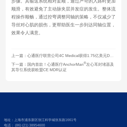
步骤。其输送系统相对柔顺，通过严苛的入路时更加
顺滑，有效避免了主动脉夹层并发症的发生。整体流
程操作顺畅，通过控弯调整同轴的策略，不仅减少了
导丝对心肌的损伤，更帮助医生一步到达同轴位置，
效果令人满意。
上一篇：
心通医疗联营公司4C Medical获得1.75亿美元D轮优先股融资
®
下一篇：
国内首款！心通医疗AnchorMan
左心耳封堵器及
其导引系统获欧盟CE MDR认证
地址：上海市浦东新区张江科学城张东路1661号
电话： (86) (21) 38954600