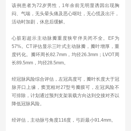
该例患者为72岁男性，1年余前无明显诱因出现胸
闷、气喘，无头晕头痛及恶心呕吐，无心慌及出汗，
活动时加剧，休息后缓解。
心脏彩超示主动脉瓣重度狭窄伴关闭不全。EF为
57%。CT评估显示三叶式主动脉瓣，瓣叶增厚，重
度钙化。瓣环周长82.7mm，均径26.3mm；LVOT周
长89.5mm，均径28.5mm。
经冠脉风险综合评估，左冠高度可，瓣叶长度大于冠
脉开口上缘，窦宽相对27型号瓣膜可，左冠风险不
可排除，计划通过预判支架装载方向达到交接对齐以
降低冠脉风险。
经评估，主动脉弓角度116度，弓距最小91.4mm。