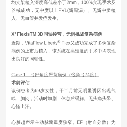
均支架植入深度高低差小于2mm，100%实现手术及
器械成功，无中度以上PVL(瓣周漏）、无瓣中瓣植
入、无血管并发症发生。
X³ FlexisTM 3D同轴控弯，无惧挑战复杂病例
®
近期，VitaFlow Liberty
Flex又成功完成了多例复杂
病例的上市后植入，该系统在高难度的手术中均表现
出良好的同轴性。
Case 1：弓部角度严苛病例（锐角弓74度）
术前评估
该例患者为69岁女性，于半月前无明显诱因出现气
喘、胸闷，活动时加剧，休息后缓解。无头痛头晕、
心慌出汗。
心脏超声示主动脉瓣重度狭窄。EF（射血分数）为