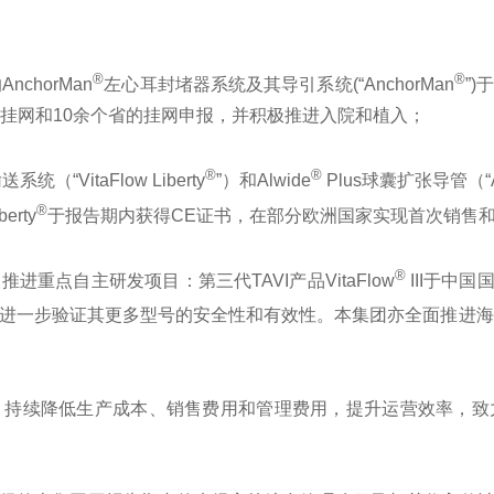
®
®
chorMan
左心耳封堵器系统及其导引系统(“AnchorMan
”
的挂网和10余个省的挂网申报，并积极推进入院和植入；
®
®
“VitaFlow Liberty
”）和Alwide
Plus球囊扩张导管（“A
®
rty
于报告期内获得CE证书，在部分欧洲国家实现首次销售
®
重点自主研发项目：第三代TAVI产品VitaFlow
III于中
一步验证其更多型号的安全性和有效性。本集团亦全面推进海外战
，持续降低生产成本、销售费用和管理费用，提升运营效率，致