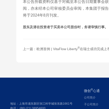
本公告所载资料仅基于对截至本公告日期董事会获
阅，亦未经本公司审核委员会审阅，本集团于报告
将于2024年8月刊发。
股东及潜在投资者于买卖本公司股份时，务请审慎行事。
®
上一篇：
欧洲首例 | VitaFlow Liberty
在瑞士成功完成上市后
®
微创
心通
公司简介
地址：上海市浦东新区张江科学城张东路1661号
子公司简介
电话： (86) (21) 38954600