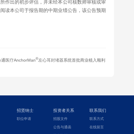
计所作出的初步评估，并未经本公司核数师审核或审
细阅读本公司于报告期的中期业绩公告，该公告预期
®
通医疗AnchorMan
左心耳封堵器系统首批商业植入顺利
招贤纳士
投资者关系
联系我们
职位申请
招股文件
联系方式
公告与通函
在线留言