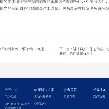
得的本集团于报告期内的未经审核综合管理账目及相关收入估
期内的实际财务业绩或会作出调整。股东及潜在投资者务请仔
欧洲首例“中国智造”主动脉瓣膜植入
下一篇：
进退自如，形态随心 | 心
开展，临床效果优异！
产品中心
临床解决方案
患者关爱
传媒中心
产品管线
主动脉瓣狭窄
疾病科普
新闻动态
®
心房颤动
VitaFlow
经导管主
动脉瓣膜系统