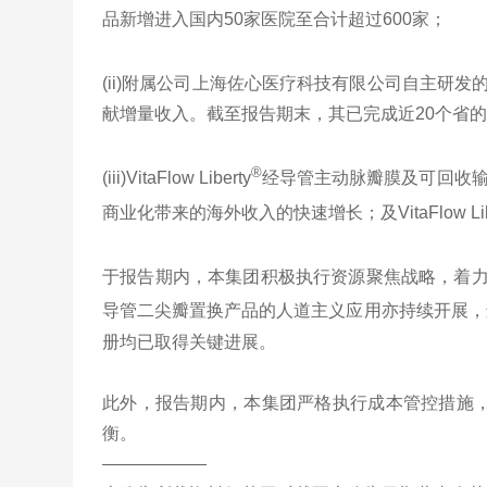
品新增进入国内50家医院至合计超过600家；
(ii)附属公司上海佐心医疗科技有限公司自主研发的An
献增量收入。截至报告期末，其已完成近20个省
®
(iii)VitaFlow Liberty
经导管主动脉瓣膜及可回收输送系统（
商业化带来的海外收入的快速增长；及VitaFlow Libe
于报告期内，本集团积极执行资源聚焦战略，着力推进
导管二尖瓣置换产品的人道主义应用亦持续开展，进
册均已取得关键进展。
此外，报告期内，本集团严格执行成本管控措施
衡。
——————