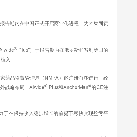
)于报告期内在中国正式开启商业化进程，为本集团贡
®
lwide
Plus”）于报告期内在俄罗斯和智利等国的
和植入。
国国家药品监督管理局（NMPA）的注册有序进行，经
®
®
略布局：Alwide
Plus和AnchorMan
的CE注
力于在保持收入稳步增长的前提下尽快实现盈亏平