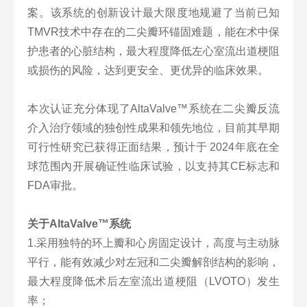
案。该系统的创新设计最大限度地规避了当前已知
TMVR技术中存在的二尖瓣环锚固难题，能在术中保
护患者的心脏结构，最大程度降低左心室流出道梗阻
或损伤的风险，达到更安全、更优异的临床效果。
本次认证充分体现了AltaValve™系统在二尖瓣反流
介入治疗领域的独创性成果和领先地位，目前其早期
可行性研究已获得正面结果，预计于 2024年底在全
球范围內开展确证性临床试验，以支持其CE标志和
FDA审批。
关于AltaValve™系统
1.采用独特的环上瓣和心房固定设计，高度与主动脉
平行，能有效减少对左冠和二尖瓣解剖结构的影响，
最大程度降低术后左室流出道梗阻（LVOTO）发生
率；