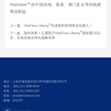
AltaValve™在中国内地、香港、澳门及台湾的独家
商业权益。
®
上一篇：
VitaFlow Liberty
完成智利首例商业化植入！
®
下一篇：
国内首家！心通医疗VitaFlow Liberty
获欧盟CE认
证，全面加速全球化战略布局
地址：上海市浦东新区张江科学城张东路1661号
电话： (86) (21) 38954600
传真： (86) (21) 50801305
邮箱：wcxt@microport.com
邮编：201203