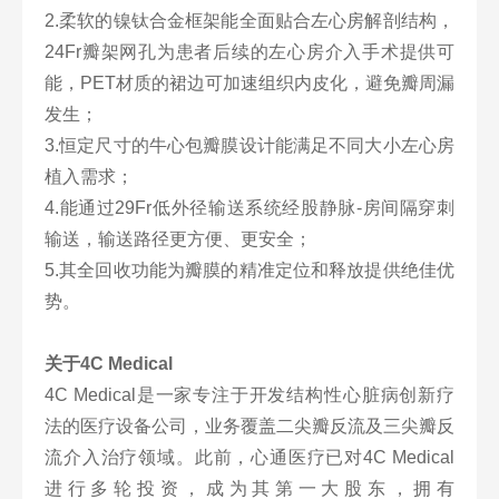
2.柔软的镍钛合金框架能全面贴合左心房解剖结构，
24Fr瓣架网孔为患者后续的左心房介入手术提供可
能，PET材质的裙边可加速组织内皮化，避免瓣周漏
发生；
3.恒定尺寸的牛心包瓣膜设计能满足不同大小左心房
植入需求；
4.能通过29Fr低外径输送系统经股静脉-房间隔穿刺
输送，输送路径更方便、更安全；
5.其全回收功能为瓣膜的精准定位和释放提供绝佳优
势。
关于4C Medical
4C Medical是一家专注于开发结构性心脏病创新疗
法的医疗设备公司，业务覆盖二尖瓣反流及三尖瓣反
流介入治疗领域。此前，心通医疗已对4C Medical
进行多轮投资，成为其第一大股东，拥有