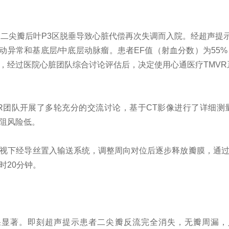
和二尖瓣后叶
P3
区脱垂导致心脏代偿再次失调而入院。经超声提
动异常和基底层
/
中底层动脉瘤。患者
EF
值（射血分数）为
55%
，经过医院心脏团队综合讨论评估后，决定使用心通医疗
TMVR
R
团队开展了多轮充分的交流讨论，基于
CT
影像进行了详细测
阻风险低。
视下经导丝置入输送系统，调整周向对位后逐步释放瓣膜，通
时
20
分钟。
果显著。即刻超声提示患者二尖瓣反流完全消失，无瓣周漏，