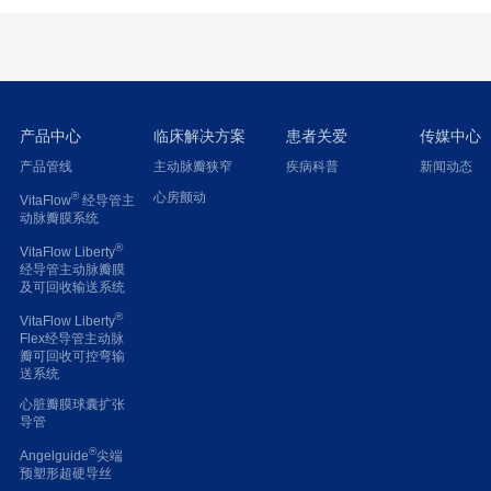
产品中心
临床解决方案
患者关爱
传媒中心
产品管线
主动脉瓣狭窄
疾病科普
新闻动态
®
心房颤动
VitaFlow
经导管主
动脉瓣膜系统
®
VitaFlow Liberty
经导管主动脉瓣膜
及可回收输送系统
®
VitaFlow Liberty
Flex经导管主动脉
瓣可回收可控弯输
送系统
心脏瓣膜球囊扩张
导管
®
Angelguide
尖端
预塑形超硬导丝