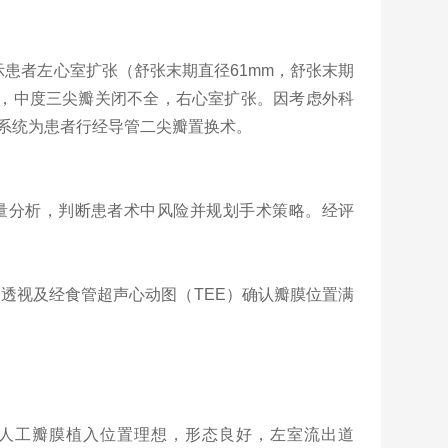
示患者左心室扩张（舒张末期直径
61mm
，舒张末期
，中度三尖瓣关闭不全，右心室扩张。因考虑外科
系统为患者行经导管二尖瓣置换术。
量分析，判断患者术中风险并规划手术策略。经评
过透视及经食管超声心动图（
TEE
）确认瓣膜位置满
人工瓣膜植入位置理想，形态良好，左室流出道