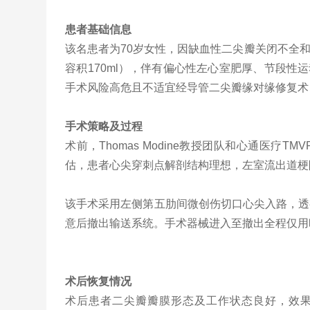
患者基础信息
该名患者为
70
岁女性，因缺血性二尖瓣关闭不全
容积
170ml
），伴有偏心性左心室肥厚、节段性运
手术风险高危且不适宜经导管二尖瓣缘对缘修复术
手术策略及过程
术前，
Thomas Modine
教授团队和心通医疗
TMV
估，患者心尖穿刺点解剖结构理想，左室流出道梗
该手术采用左侧第五肋间微创伤切口心尖入路，透
意后撤出输送系统。手术器械进入至撤出全程仅用
术后恢复情况
术后患者二尖瓣瓣膜形态及工作状态良好，效