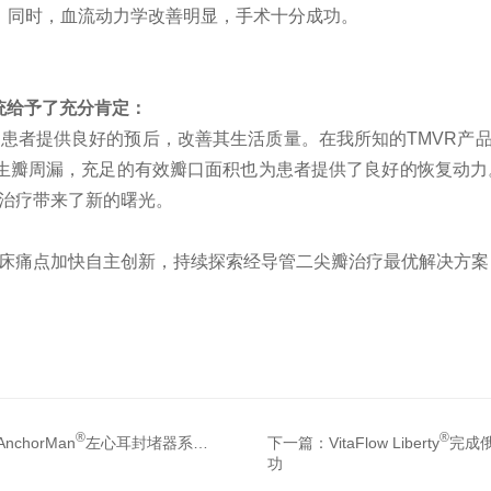
，同时，血流动力学改善明显，手术十分成功。
R系统给予了充分肯定：
患者提供良好的预后，改善其生活质量。在我所知的TMVR产品
发生瓣周漏，充足的有效瓣口面积也为患者提供了良好的恢复动力
治疗带来了新的曙光。
床痛点加快自主创新，持续探索经导管二尖瓣治疗最优解决方案
®
®
horMan
左心耳封堵器系统获NMPA批准上市
下一篇：
VitaFlow Liberty
完成
功