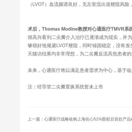
（
LVOT
）血流频谱良好，无左室流出道梗阻风险
术后，Thomas Modine教授对心通医疗TMV
很高兴看到二尖瓣介入治疗已逐渐成为现实，并为
够很好地规避LVOT梗阻，同时锚固稳定，没有
天随访结果均非常理想，为二尖瓣反流高危患者的
未来，心通医疗将以满足患者需求为中心，基于临
注：经导管二尖瓣置换系统暂未上市
上一篇：
心通医疗战略收购上海佐心51%股权后首款产品Anc