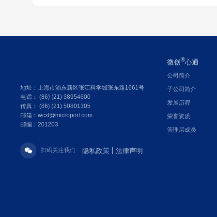
®
微创
心通
公司简介
地址：上海市浦东新区张江科学城张东路1661号
子公司简介
电话： (86) (21) 38954600
发展历程
传真： (86) (21) 50801305
邮箱：wcxt@microport.com
荣誉资质
邮编：201203
管理层成员
隐私政策
法律声明
扫码关注我们